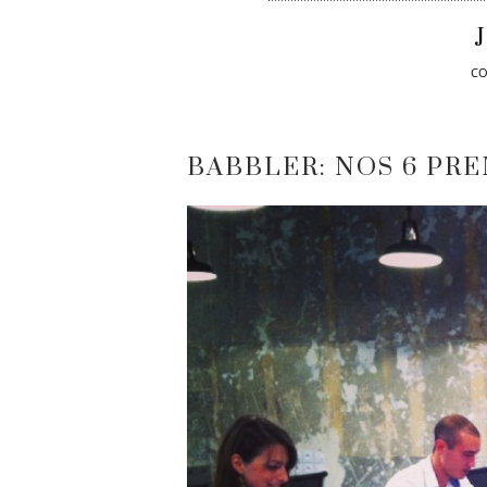
J
C
BABBLER: NOS 6 PR