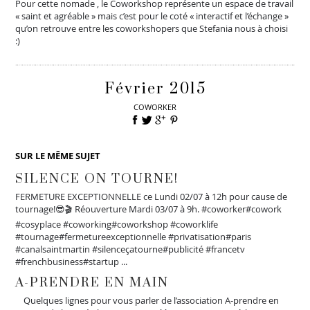
Pour cette nomade , le Coworkshop représente un espace de travail
« saint et agréable » mais c’est pour le coté « interactif et l’échange »
qu’on retrouve entre les coworkshopers que Stefania nous à choisi
:)
Février 2015
COWORKER
SUR LE MÊME SUJET
SILENCE ON TOURNE!
FERMETURE EXCEPTIONNELLE ce Lundi 02/07 à 12h pour cause de
tournage!😎🎬 Réouverture Mardi 03/07 à 9h. #coworker#cowork
#cosyplace #coworking#coworkshop #coworklife
#tournage#fermetureexceptionnelle #privatisation#paris
#canalsaintmartin #silenceçatourne#publicité #francetv
#frenchbusiness#startup ...
A-PRENDRE EN MAIN
Quelques lignes pour vous parler de l’association A-prendre en