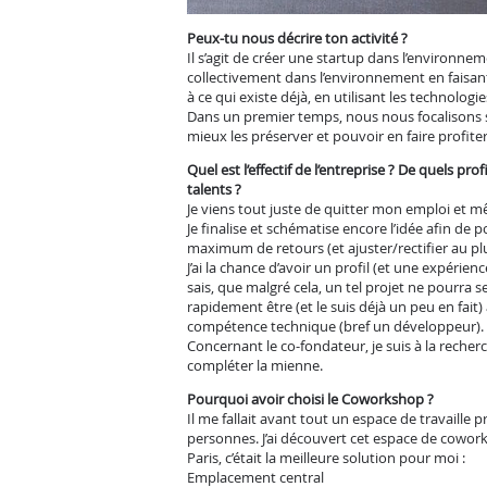
Peux-tu nous décrire ton activité ?
Il s’agit de créer une startup dans l’environnem
collectivement dans l’environnement en faisant
à ce qui existe déjà, en utilisant les technologie
Dans un premier temps, nous nous focalisons s
mieux les préserver et pouvoir en faire profite
Quel est l’effectif de l’entreprise ? De quels pr
talents ?
Je viens tout juste de quitter mon emploi et mêm
Je finalise et schématise encore l’idée afin d
maximum de retours (et ajuster/rectifier au plu
J’ai la chance d’avoir un profil (et une expérien
sais, que malgré cela, un tel projet ne pourra 
rapidement être (et le suis déjà un peu en fai
compétence technique (bref un développeur).
Concernant le co-fondateur, je suis à la reche
compléter la mienne.
Pourquoi avoir choisi le Coworkshop ?
Il me fallait avant tout un espace de travaille 
personnes. J’ai découvert cet espace de cowork
Paris, c’était la meilleure solution pour moi :
Emplacement central