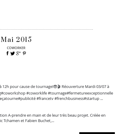
Mai 2015
COWORKER
12h pour cause de tournage!😎🎬 Réouverture Mardi 03/07 à
g#coworkshop #coworklife #tournage#fermetureexceptionnelle
ceçatourne#publicité #francetv #frenchbusiness#startup ...
ion A-prendre en main et de leur très beau projet. Créée en
dric Tchamen et Fabien Buchet,...